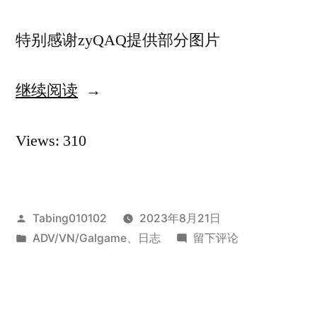
特别感谢zyQAQ提供部分图片
继续阅读
“202308
圣
Views: 310
地
巡
礼”
发
Tabing010102
2023年8月21日
布
发
于
ADV/VN/Galgame
、
日志
留下评论
者：
布
202308
于
圣
地
巡