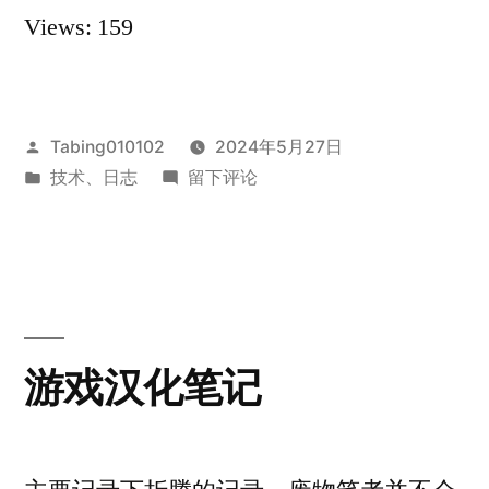
Views: 159
pve
折
腾
发
Tabing010102
2024年5月27日
记
布
发
于
技术
、
日志
留下评论
录”
者：
布
intel
于
n95
pve
折
腾
记
游戏汉化笔记
录