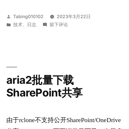
示
发
Tabing010102
2023年3月22日
屏”
布
发
于
技术
、
日志
留下评论
者：
布
Windows
于
虚
拟
显
示
屏
aria2批量下载
SharePoint共享
由于rclone不支持公开SharePoint/OneDrive