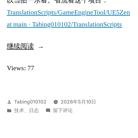
以当图一乐看。省流看这个项目：
TranslationScripts/GameEngineTool/UE5Zen
at main · Tabing010102/TranslationScripts
继续阅读
“UE5
小
Views: 77
游
戏
汉
发
Tabing010102
2026年5月10日
化”
布
发
于
技术
、
日志
留下评论
者：
布
UE5
于
小
游