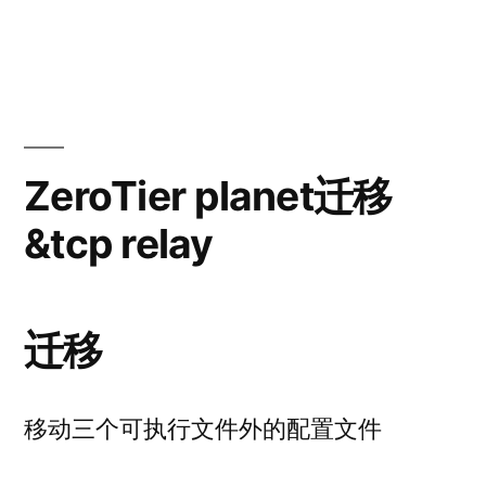
读
者：
布
华
于
为
写
UPS2000-
配
G-
置”
1KRTS
Modbus
ZeroTier planet迁移
读
&tcp relay
写
配
置
迁移
移动三个可执行文件外的配置文件