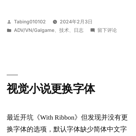
化
笔
发
Tabing010102
2024年2月3日
记”
布
发
于
ADV/VN/Galgame
、
技术
、
日志
留下评论
者：
布
游
于
戏
汉
化
笔
记
视觉小说更换字体
最近开坑《With Ribbon》但发现并没有更
换字体的选项，默认字体缺少简体中文字