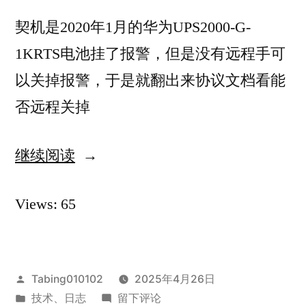
契机是2020年1月的华为UPS2000-G-
1KRTS电池挂了报警，但是没有远程手可
以关掉报警，于是就翻出来协议文档看能
否远程关掉
继续阅读
“华
为
Views: 65
UPS2000-
G-
1KRTS
发
Tabing010102
2025年4月26日
Modbus
布
发
于
技术
、
日志
留下评论