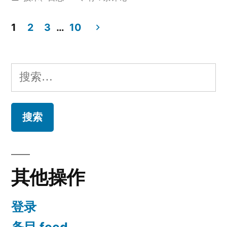
共
者：
布
批
于
量
1
2
3
…
10
享”
下
文
载
章
SharePoint
搜
共
分
索：
享
页
其他操作
登录
条目 feed