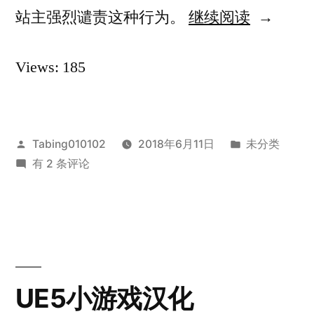
“关
站主强烈谴责这种行为。
继续阅读
于
Views: 185
博
客
的
发
发
Tabing010102
2018年6月11日
未分类
一
布
关
布
有 2 条评论
点
者：
于
于
博
说
客
明”
的
一
点
UE5小游戏汉化
说