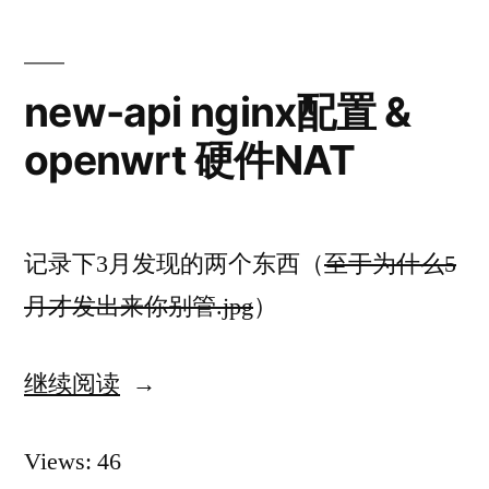
戏
汉
化
new-api nginx配置 &
openwrt 硬件NAT
记录下3月发现的两个东西（
至于为什么5
月才发出来你别管.jpg
）
继续阅读
“new-
api
Views: 46
nginx