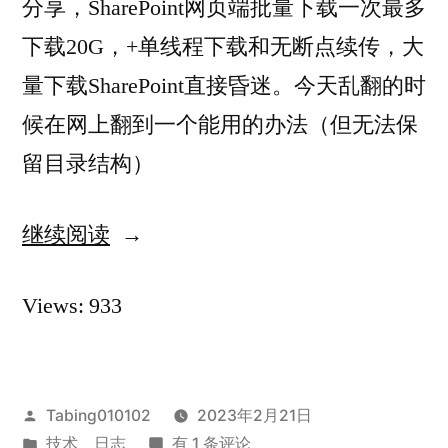
分享，SharePoint网页端批量下载一次最多
下载20G，+单线程下载和无断点续传，大
量下载SharePoint直接昏迷。今天乱翻的时
候在网上翻到一个能用的办法（但无法保
留目录结构）
继续阅读
“aria2
批
Views: 933
量
下
载
发
Tabing010102
2023年2月21日
SharePoint
布
发
aria2
技术
、
日志
有 1 条评论