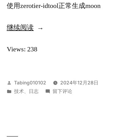
使用zerotier-idtool正常生成moon
继续阅读
“ZeroTier
planet
Views: 238
迁
移
&tcp
发
Tabing010102
2024年12月28日
relay”
布
发
于
技术
、
日志
留下评论
者：
布
ZeroTier
于
planet
迁
移
&tcp