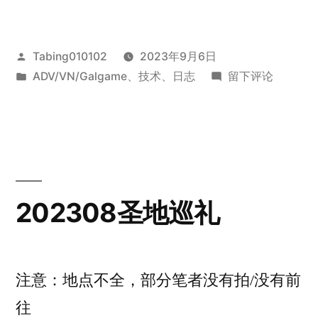
说
更
发
Tabing010102
2023年9月6日
换
布
发
于
ADV/VN/Galgame
、
技术
、
日志
留下评论
字
者：
布
视
于
觉
体”
小
说
更
换
202308圣地巡礼
字
体
注意：地点不全，部分笔者没有拍/没有前
往