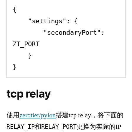
{

    "settings": {

        "secondaryPort": 
ZT_PORT

    }

}
tcp relay
使用
zerotier/pylon
搭建tcp relay，将下面的
和
更换为实际的IP
RELAY_IP
RELAY_PORT