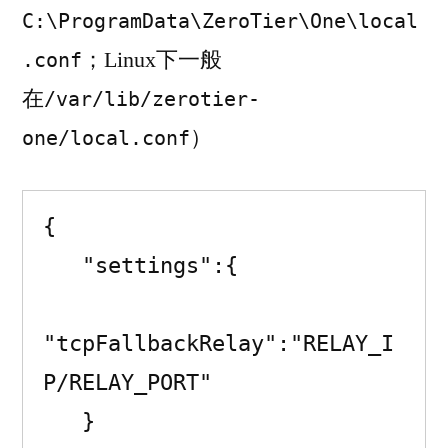
C:\ProgramData\ZeroTier\One\local
；Linux下一般
.conf
在
/var/lib/zerotier-
）
one/local.conf
{

   "settings":{

"tcpFallbackRelay":"RELAY_I
P/RELAY_PORT"

   }
