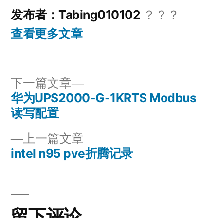
发布者：Tabing010102
？？？
查看更多文章
下
下一篇文章
一
华为UPS2000-G-1KRTS Modbus
文
篇
读写配置
章
文
上
上一篇文章
章：
导
一
intel n95 pve折腾记录
篇
航
文
章：
留下评论