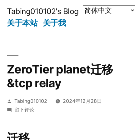
跳
Tabing010102's Blog
至
关于本站
关于我
内
容
ZeroTier planet迁移
&tcp relay
发
Tabing010102
2024年12月28日
布
于
留下评论
者：
ZeroTier
planet
迁移
迁