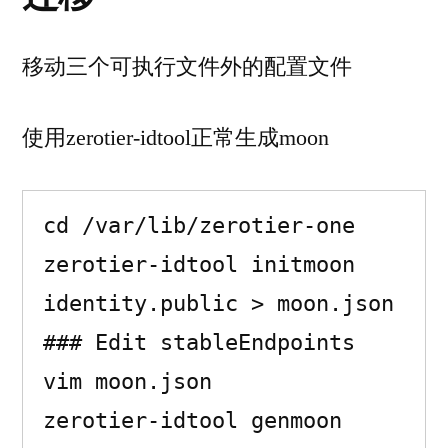
移
&tcp
移动三个可执行文件外的配置文件
relay
使用zerotier-idtool正常生成moon
cd /var/lib/zerotier-one

zerotier-idtool initmoon 
identity.public > moon.json

### Edit stableEndpoints

vim moon.json

zerotier-idtool genmoon 