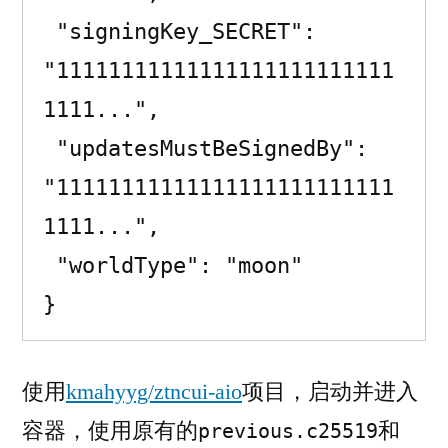
 "signingKey_SECRET": 
"11111111111111111111111111
1111...",

 "updatesMustBeSignedBy": 
"11111111111111111111111111
1111...",

 "worldType": "moon"

}
使用
kmahyyg/ztncui-aio
项目，启动并进入
容器，使用原有的
和
previous.c25519