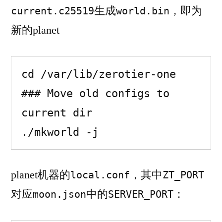
生成
，即为
current.c25519
world.bin
新的planet
cd /var/lib/zerotier-one

### Move old configs to 
current dir

./mkworld -j
planet机器的
，其中
local.conf
ZT_PORT
对应
中的
：
moon.json
SERVER_PORT