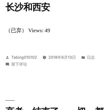
长沙和西安
（已弃） Views: 49
发
发
Tabing010102
2018年6月13日
日志
布
于
布
留下评论
者：
长
于
沙
和
西
安