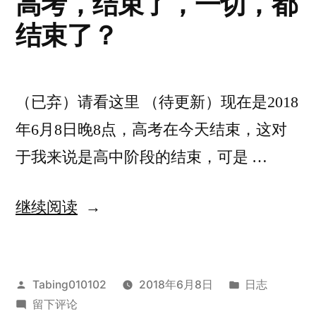
高考，结束了，一切，都
结束了？
（已弃）请看这里 （待更新）现在是2018
年6月8日晚8点，高考在今天结束，这对
于我来说是高中阶段的结束，可是 …
“高
继续阅读
考，
结
发
发
Tabing010102
2018年6月8日
日志
束
布
于
布
留下评论