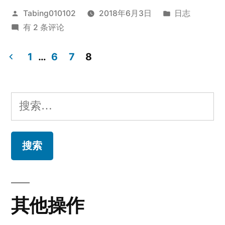
发
发
Tabing010102
2018年6月3日
日志
布
高
布
有 2 条评论
者：
考
于
前
1
…
6
7
8
的
文
一
章
段
搜
时
分
索：
间
页
其他操作