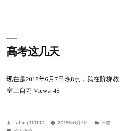
了，
者：
高
于
一
考，
结
切，
束
都
了，
一
结
高考这几天
切，
束
都
了？”
结
束
现在是2018年6月7日晚8点，我在阶梯教
了？
室上自习 Views: 45
发
发
Tabing010102
2018年6月7日
日志
布
于
布
留下评论