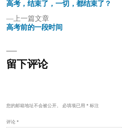
一
高考，结束了，一切，都结束了？
文
篇
上
上一篇文章
章
文
一
高考前的一段时间
章：
导
篇
文
航
章：
留下评论
您的邮箱地址不会被公开。
必填项已用
*
标注
评论
*