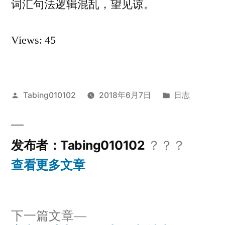
词汇句法逻辑混乱，望见谅。
Views: 45
发
发
Tabing010102
2018年6月7日
日志
布
布
者：
于
发布者：Tabing010102
？？？
查看更多文章
下
下一篇文章