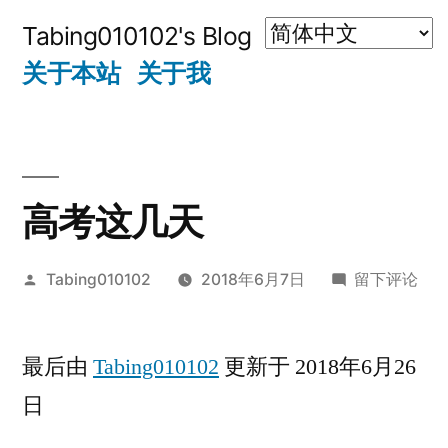
跳
Tabing010102's Blog
至
关于本站
关于我
内
容
高考这几天
发
于
Tabing010102
2018年6月7日
留下评论
布
高
者：
考
最后由
Tabing010102
更新于 2018年6月26
这
几
日
天