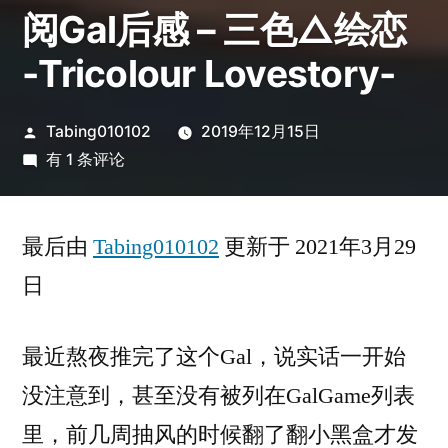
阅Gal后感 – 三色△绘恋
-Tricolour Lovestory-
发
Tabing010102
2019年12月15日
布
阅
有 1 条评论
者：
Gal
后
最后由
感
Tabing010102
更新于 2021年3月29
–
日
三
色
最近熬夜推完了这个Gal，说实话一开始
△
绘
没注意到，甚至没有被列在GalGame列表
恋
里，前几周抽风的时候翻了翻小黑盒才发
-