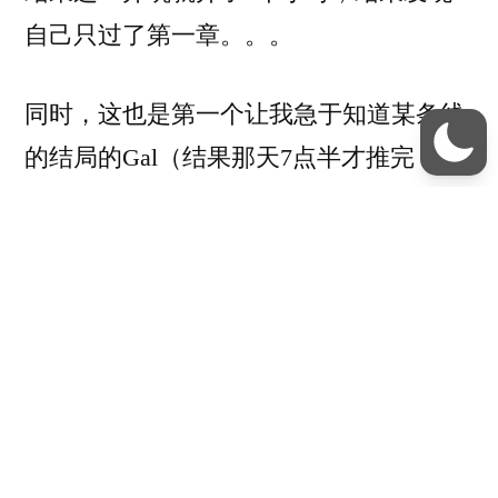
自己只过了第一章。。。
同时，这也是第一个让我急于知道某条线
的结局的Gal（结果那天7点半才推完，
第
二天死了
）
–以下内容可能会有少量剧透–
这个游戏单线时间大概是20hrs左右，不算
短了，剧情整体上比较胃疼，简单来说就
是一个问题女主（姑且叫做女二），一个
问题男主和他的青梅竹马 （女一） 的关