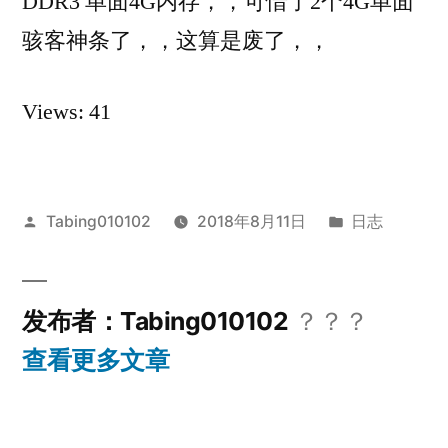
DDR3 单面4G内存，，可惜了2个4G单面
然
骇客神条了，，这算是废了，，
不
支
持
Views: 41
512
内
存
颗
发
发
Tabing010102
2018年8月11日
日志
粒，，
布
布
者：
于
发布者：Tabing010102
？？？
查看更多文章