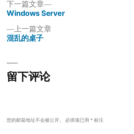
下
下一篇文章
一
Windows Server
文
篇
上
上一篇文章
章
文
一
混乱的桌子
章：
导
篇
文
航
章：
留下评论
您的邮箱地址不会被公开。
必填项已用
*
标注