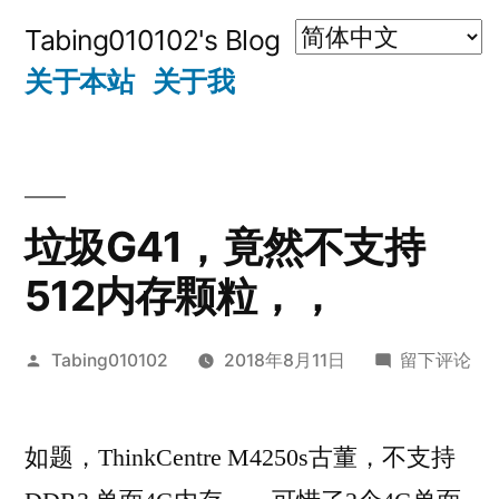
跳
Tabing010102's Blog
至
关于本站
关于我
内
容
垃圾G41，竟然不支持
512内存颗粒，，
发
于
Tabing010102
2018年8月11日
留下评论
布
垃
者：
圾
如题，ThinkCentre M4250s古董，不支持
G41，
竟