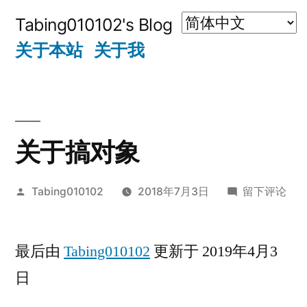
跳
Tabing010102's Blog
至
关于本站
关于我
内
容
关于搞对象
发
于
Tabing010102
2018年7月3日
留下评论
布
关
者：
于
最后由
Tabing010102
更新于 2019年4月3
搞
对
日
象