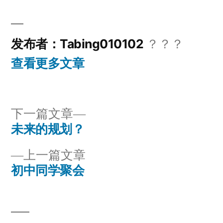
布
布
者：
于
发布者：Tabing010102
？？？
查看更多文章
下
下一篇文章
一
未来的规划？
文
篇
上
上一篇文章
章
文
一
初中同学聚会
章：
导
篇
文
航
章：